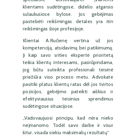
klientams sudėtingose, didelio atgarsio
sulaukusiose bylose. Jos gebėjimas
pastebėti reikšmingas detales yra itin
reikšmingas šioje profesijoje.
Klientai A.Ručienę vertina už jos
kompetenciją, atsidavimą bei patikimumą.
Ji kaip savo srities ekspertė prioritetą
teikia klientų interesams, pasirūpindama,
jog būtu suteikta profesionali teisinė
priežiūra viso proceso metu. Advokate
pasitiki platus klientų ratas dėl jos tvirtos
pozicijos, gebėjimo pateikti aiškius ir
efektyviausius teisinius sprendimus
sudėtingose situacijose.
„Vadovaujuosi principu, kad nėra nieko
neįmanomo. Todėl savo darbe ir visur
kitur, visada siekiu maksimalių rezultatų.“