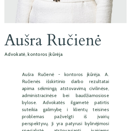
Aušra Ručienė
Advokatė, kontoros įkūrėja
Aušra Ručienė - kontoros įkūrėja. A.
Ručienės išskirtinio darbo rezultatai
apima sėkmingą atstovavimą civilinėse,
administracinėse bei baudžiamosiose
bylose. Advokatės ilgametė patirtis
suteikia galimybę i klientų teisines
problemas pažvelgti iš įvairių
perspektyvų. Ji yra patyrusi bylinėjimosi
specialistė atstovaujanti įvairiems