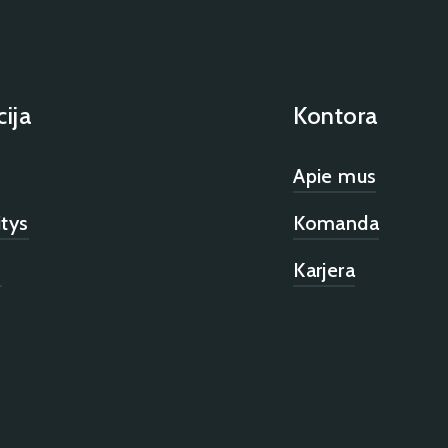
ija
Kontora
Apie mus
itys
Komanda
s
Karjera