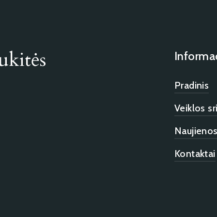
ukitės
Informac
Pradinis
Veiklos sr
Naujieno
Kontaktai